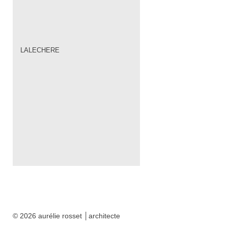
LALECHERE
© 2026 aurélie rosset │architecte
architecte Moutiers
Tarentaise Albertville Savoie Archicimes Montagne