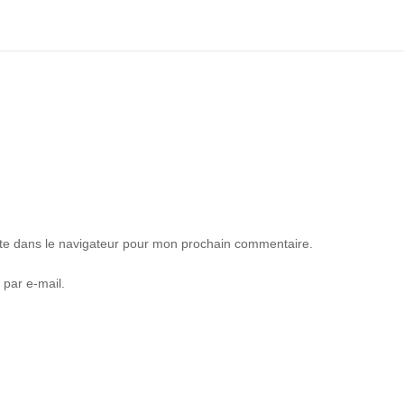
te dans le navigateur pour mon prochain commentaire.
 par e-mail.
 Moutiers Tarentaise Albertville Savoie Archicimes Montagne